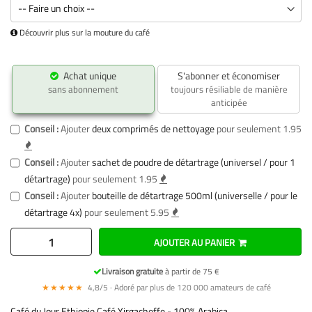
Découvrir plus sur la mouture du café
Achat unique
S'abonner et économiser
sans abonnement
toujours résiliable de manière
anticipée
Conseil :
Ajouter
deux comprimés de nettoyage
pour seulement 1.95
Conseil :
Ajouter
sachet de poudre de détartrage (universel / pour 1
détartrage)
pour seulement 1.95
Conseil :
Ajouter
bouteille de détartrage 500ml (universelle / pour le
détartrage 4x)
pour seulement 5.95
AJOUTER AU PANIER
Livraison gratuite
à partir de 75 €
★★★★★
4,8/5 · Adoré par plus de 120 000 amateurs de café
Café du Jour Ethiopie Café Yirgacheffe - 100% Arabica