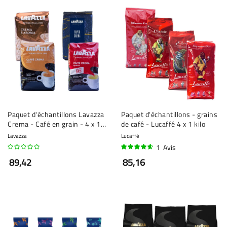
Paquet d'échantillons Lavazza
Paquet d'échantillons - grains
Crema - Café en grain - 4 x 1
de café - Lucaffé 4 x 1 kilo
kilo
Lavazza
Lucaffé
1
Avis
90%
89,42
85,16