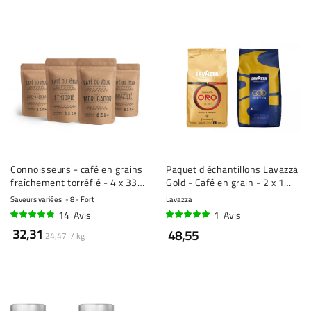
Connoisseurs - café en grains
Paquet d'échantillons Lavazza
fraîchement torréfié - 4 x 330
Gold - Café en grain - 2 x 1
g
kilo
Saveurs variées
8 - Fort
Lavazza
14
Avis
1
Avis
94%
100%
32,31
48,55
24,47 / kg