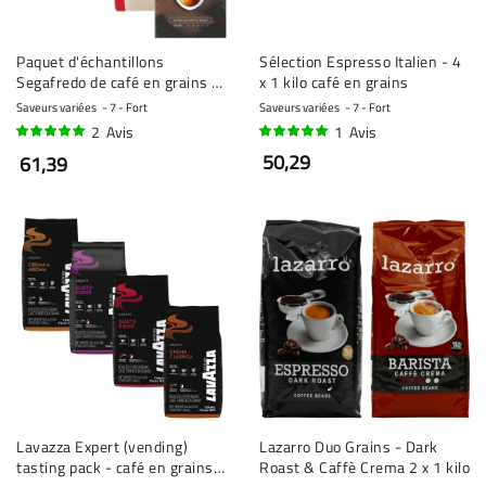
Paquet d'échantillons
Sélection Espresso Italien - 4
Segafredo de café en grains 4
x 1 kilo café en grains
x 1 kilo
Saveurs variées
7 - Fort
Saveurs variées
7 - Fort
2
Avis
1
Avis
100%
100%
50,29
61,39
Lavazza Expert (vending)
Lazarro Duo Grains - Dark
tasting pack - café en grains -
Roast & Caffè Crema 2 x 1 kilo