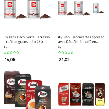
illy Pack Découverte Espresso
illy Pack Découverte Espresso
- café en grains - 2 x 250
avec Décaféiné - café en
grammes
grains - 3 x 250 grammes
illy
illy
14,06
21,02