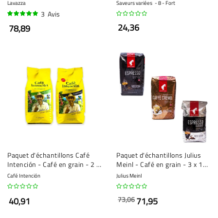
4 x 1 kilo
Lavazza
Saveurs variées
8 - Fort
3
Avis
97%
24,36
78,89
Paquet d'échantillons Café
Paquet d'échantillons Julius
Intención - Café en grain - 2 x
Meinl - Café en grain - 3 x 1
1 kilo
kilo
Café Intención
Julius Meinl
73,06
40,91
71,95