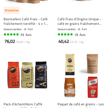
Promotion
Bestsellers Café Frais - Café
Café Frais d'Origine Unique -
fraîchement torréfié - 4 x 1
café en grains fraîchement
kilo
torréfié - 7 x 250g
Saveurs variées
8 - Fort
Saveurs variées
8 - Fort
39
Avis
18
Avis
96%
98%
76,02
40,42
19,00 / kg
23,10 / kg
Pack d'échantillons Caffè
Paquet de café en grains - Les