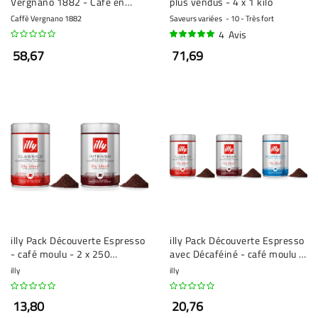
Vergnano 1882 - Café en
plus vendus - 4 x 1 kilo
grain - 3 x 1 kilo
Caffè Vergnano 1882
Saveurs variées
10 - Très fort
4
Avis
98%
58,67
71,69
illy Pack Découverte Espresso
illy Pack Découverte Espresso
- café moulu - 2 x 250
avec Décaféiné - café moulu -
grammes
3 x 250 grammes
illy
illy
13,80
20,76