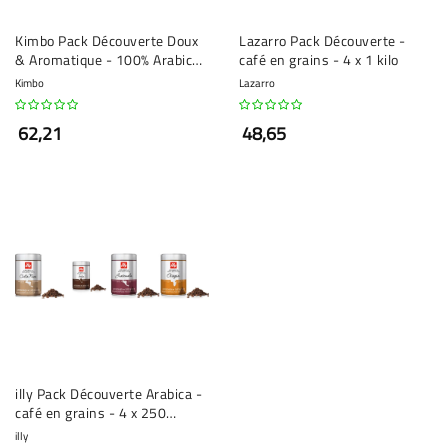
Kimbo Pack Découverte Doux
Lazarro Pack Découverte -
& Aromatique - 100% Arabica
café en grains - 4 x 1 kilo
- 3 x 1 kilo
Kimbo
Lazarro
62,21
48,65
illy Pack Découverte Arabica -
café en grains - 4 x 250
grammes
illy