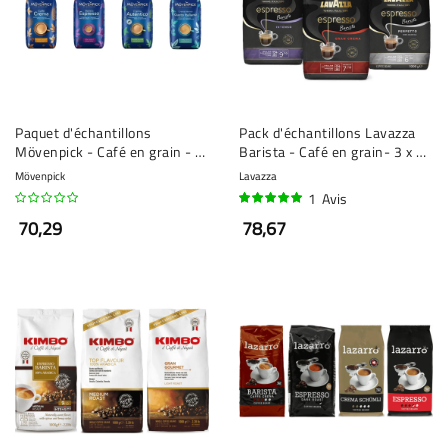
Paquet d'échantillons
Pack d'échantillons Lavazza
Mövenpick - Café en grain - 4
Barista - Café en grain- 3 x 1
x 1 kilo
kilo
Mövenpick
Lavazza
1
Avis
100%
70,29
78,67