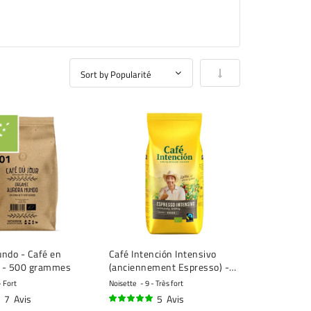
Par ordre croissant
ndo - Café en
Café Intención Intensivo
o - 500 grammes
(anciennement Espresso) -
café en grains - 1 kilo
- Fort
Noisette
9 - Très fort
7
Avis
5
Avis
98%