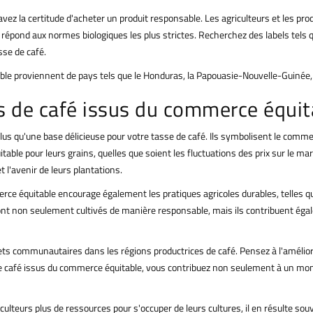
ez la certitude d'acheter un produit responsable. Les agriculteurs et les produ
fé répond aux normes biologiques les plus strictes. Recherchez des labels tel
sse de café.
e proviennent de pays tels que le Honduras, la Papouasie-Nouvelle-Guinée, l'In
ns de café issus du commerce équit
s qu'une base délicieuse pour votre tasse de café. Ils symbolisent le commerc
able pour leurs grains, quelles que soient les fluctuations des prix sur le mar
 l'avenir de leurs plantations.
rce équitable encourage également les pratiques agricoles durables, telles que 
sont non seulement cultivés de manière responsable, mais ils contribuent égal
ts communautaires dans les régions productrices de café. Pensez à l'améliorat
de café issus du commerce équitable, vous contribuez non seulement à un mond
ulteurs plus de ressources pour s'occuper de leurs cultures, il en résulte souv