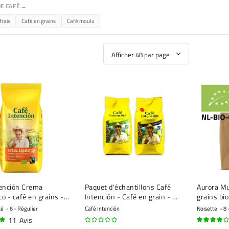
DE CAFÉ →
frais
Café en grains
Café moulu
tención Crema
Paquet d'échantillons Café
Aurora Mu
o - café en grains -
Intención - Café en grain - 2
grains bi
x 1 kilo
té
6 - Régulier
Café Intención
Noisette
8 
11
Avis
77%