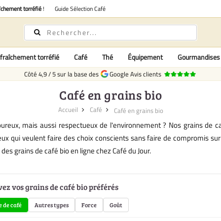
îchement torréfié
!
Guide Sélection Café
fraîchement torréfié
Café
Thé
Équipement
Gourmandises
Côté
4,9
/
5
sur la base des
Google Avis clients
Café en grains bio
Accueil
Café
Café en grains bio
ureux, mais aussi respectueux de l'environnement ? Nos grains de caf
ur ceux qui veulent faire des choix conscients sans faire de compromis su
es grains de café bio en ligne chez Café du Jour.
ez vos grains de café bio préférés
 de café
Autres types
Force
Goût