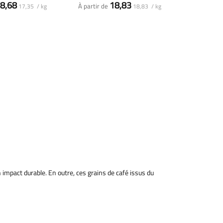
8,68
18,83
À partir de
17,35 / kg
18,83 / kg
n impact durable. En outre, ces grains de café issus du