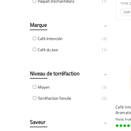
Paquet d'échantillons
1
TYPE 
Café 
Marque
Café Intención
3
Café du Jour
1
Niveau de torréfaction
Moyen
3
Torréfaction foncée
2
Café In
Aromatic
1 kilo
Floral, Frui
Saveur
98%