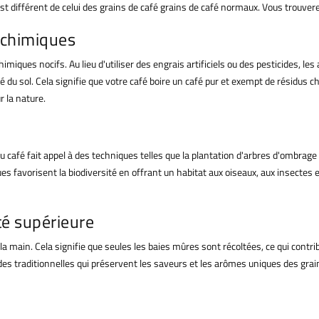
st différent de celui des grains de café
grains de café normaux
. Vous trouver
 chimiques
imiques nocifs. Au lieu d'utiliser des engrais artificiels ou des pesticides, le
é du sol. Cela signifie que votre
café
boire un café pur et exempt de résidus c
r la nature.
du café fait appel à des techniques telles que la plantation d'arbres d'ombrage
ues favorisent la biodiversité en offrant un habitat aux oiseaux, aux insectes 
té supérieure
a main. Cela signifie que seules les baies mûres sont récoltées, ce qui contrib
es traditionnelles qui préservent les saveurs et les arômes uniques des grains