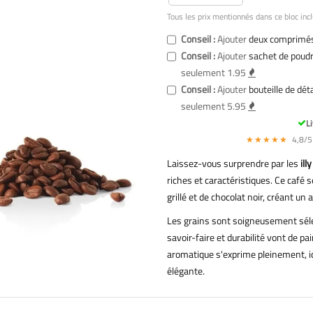
Tous les prix mentionnés dans ce bloc incl
Conseil :
Ajouter
deux comprimés
Conseil :
Ajouter
sachet de poudr
seulement 1.95
Conseil :
Ajouter
bouteille de dét
seulement 5.95
Li
★★★★★
4,8/5 
Laissez-vous surprendre par les
ill
riches et caractéristiques. Ce café s
grillé et de chocolat noir, créant un 
Les grains sont soigneusement séle
savoir-faire et durabilité vont de pai
aromatique s'exprime pleinement, id
élégante.