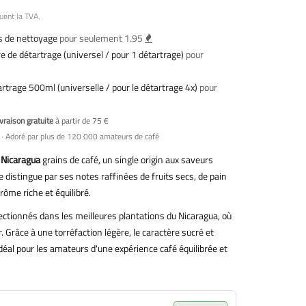
uent la TVA.
 de nettoyage
pour seulement 1.95
e de détartrage (universel / pour 1 détartrage)
pour
artrage 500ml (universelle / pour le détartrage 4x)
pour
vraison gratuite
à partir de 75 €
· Adoré par plus de 120 000 amateurs de café
y Nicaragua
grains de café, un single origin aux saveurs
e distingue par ses notes raffinées de fruits secs, de pain
arôme riche et équilibré.
ctionnés dans les meilleures plantations du Nicaragua, où
r. Grâce à une torréfaction légère, le caractère sucré et
éal pour les amateurs d'une expérience café équilibrée et