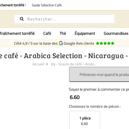
îchement torréfié
!
Guide Sélection Café
fraîchement torréfié
Café
Thé
Équipement
Gourmandises
Côté
4,9
/
5
sur la base des
Google Avis clients
 de café - Arabica Selection - Nicaragua
Accueil
illy - Grains de café - Arabi...
Prévenez-moi quand le produi
Soyez le premier à commenter ce pr
6.60
Choisissez le nombre de pièces :
1 pièce
6,60