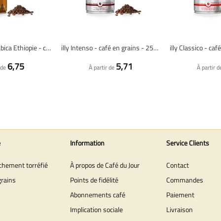
illy Sélection Arabica Ethiopie - café en grains - 250 grammes
illy Intenso - café en grains - 250 grammes
6,75
5,71
 de
À partir de
À partir d
e
Information
Service Clients
îchement torréfié
À propos de Café du Jour
Contact
grains
Points de fidélité
Commandes
Abonnements café
Paiement
Implication sociale
Livraison