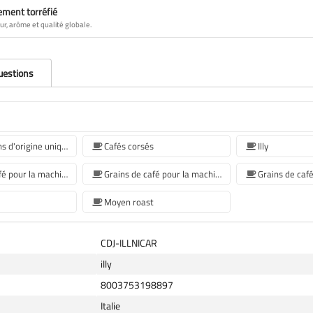
ement torréfié
ur, arôme et qualité globale.
questions
Café en grains d'origine unique
Cafés corsés
Illy
Grains de café pour la machine à café Jura
Grains de café pour la machine à café De'Longhi
Moyen roast
CDJ-ILLNICAR
illy
8003753198897
Italie