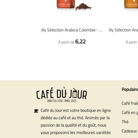
illy Sélection Arabica Colombie - Café en grain - 250 grammes
6,22
À partir de
À partir
Populair
Café fra
Café du Jour est votre boutique en ligne
Café en 
dédiée au café et au thé. Animés par la
Thé
passion de la qualité et du goût, nous
Cadeaux
vous proposons les meilleures variétés