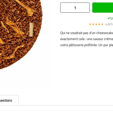
Li
★★★★★
4,8/5 
Qui ne voudrait pas d’un cheesecake
exactement cela : une saveur crémeu
votre pâtisserie préférée. Un pur pla
questions