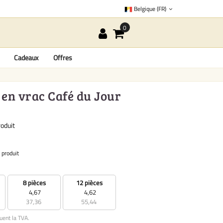
Belgique (FR)
Cadeaux
Offres
 en vrac Café du Jour
oduit
 produit
8 pièces
12 pièces
4,67
4,62
37,36
55,44
uent la TVA.