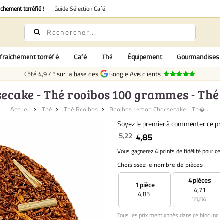
îchement torréfié
!
Guide Sélection Café
fraîchement torréfié
Café
Thé
Équipement
Gourmandises
Côté
4,9
/
5
sur la base des
Google Avis clients
cake - Thé rooibos 100 grammes - Thé
Accueil
Thé
Thé Rooibos
Rooibos Lemon Cheesecake - Th�...
Soyez le premier à commenter ce pr
5,22
4,85
Vous gagnerez 4 points de fidélité pour ce
Choisissez le nombre de pièces :
4 pièces
1 pièce
4,71
4,85
18,84
Tous les prix mentionnés dans ce bloc incl