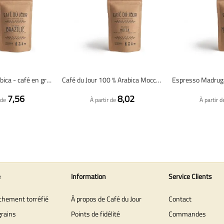
Brésil 100 % Arabica - café en grains fraîchement torréfié
Café du Jour 100 % Arabica Mocca - café en grains fraîchement torréfié
7,56
8,02
 de
À partir de
À partir d
e
Information
Service Clients
îchement torréfié
À propos de Café du Jour
Contact
grains
Points de fidélité
Commandes