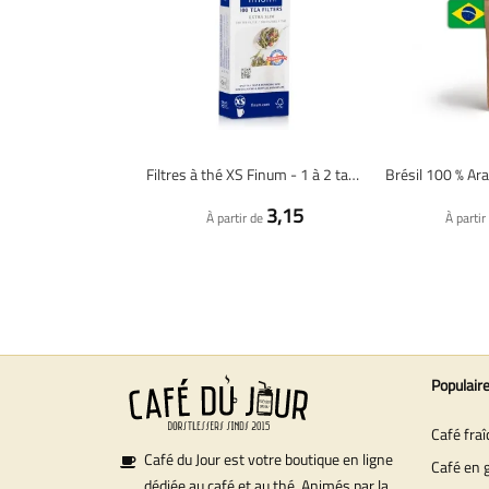
Filtres à thé XS Finum - 1 à 2 tasses - 100 pièces
3,15
À partir de
À partir
Populair
Café fra
Café du Jour est votre boutique en ligne
Café en 
dédiée au café et au thé. Animés par la