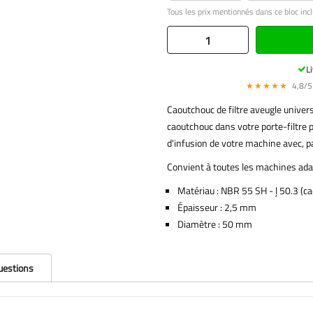
Tous les prix mentionnés dans ce bloc incl
Li
★★★★★
4,8/5 
Caoutchouc de filtre aveugle univers
caoutchouc dans votre porte-filtre p
d'infusion de votre machine avec, p
Convient à toutes les machines adap
Matériau : NBR 55 SH - ļ 50.3 (ca
Épaisseur : 2,5 mm
Diamètre : 50 mm
questions