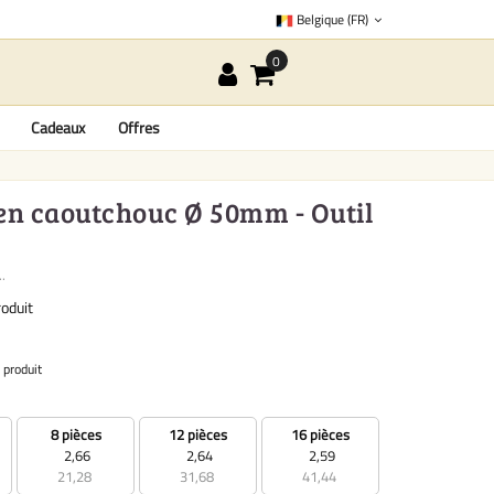
Belgique (FR)
Cadeaux
Offres
e en caoutchouc Ø 50mm - Outil
.
oduit
 produit
8 pièces
12 pièces
16 pièces
2,66
2,64
2,59
21,28
31,68
41,44