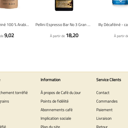
Espresso décaféiné 100 % Arabica - café en grains fraîchement torréfié
Pellini Espresso Bar No 3 Gran Aroma - café en grains - 1 kilo
9,02
18,20
 de
À partir de
À partir d
e
Information
Service Clients
îchement torréfié
À propos de Café du Jour
Contact
grains
Points de fidélité
Commandes
Abonnements café
Paiement
Implication sociale
Livraison
éfié
Plan du site
Retour