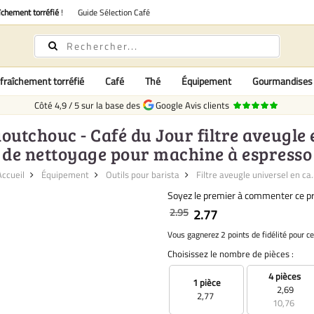
îchement torréfié
!
Guide Sélection Café
fraîchement torréfié
Café
Thé
Équipement
Gourmandises
Côté
4,9
/
5
sur la base des
Google Avis clients
aoutchouc - Café du Jour filtre aveugl
de nettoyage pour machine à espresso
Accueil
Équipement
Outils pour barista
Filtre aveugle universel en ca..
Soyez le premier à commenter ce pr
2.95
2.77
Vous gagnerez 2 points de fidélité pour ce
Choisissez le nombre de pièces :
4 pièces
1 pièce
2,69
2,77
10,76