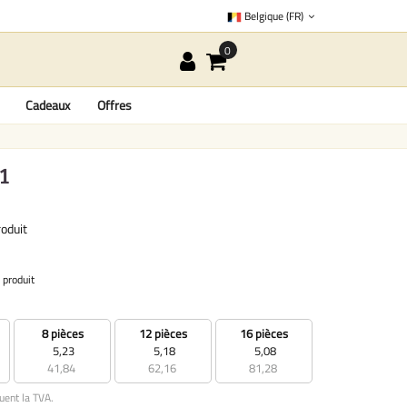
Belgique (FR)
Cadeaux
Offres
1
oduit
 produit
8 pièces
12 pièces
16 pièces
5,23
5,18
5,08
41,84
62,16
81,28
uent la TVA.