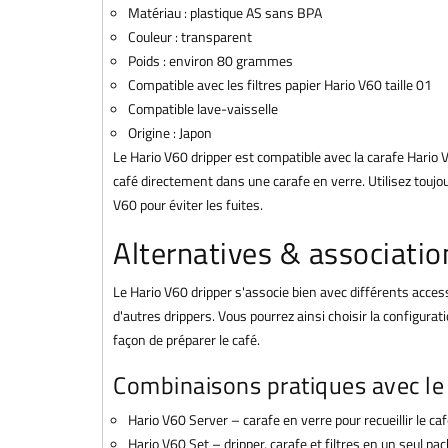
Matériau : plastique AS sans BPA
Couleur : transparent
Poids : environ 80 grammes
Compatible avec les filtres papier Hario V60 taille 01
Compatible lave-vaisselle
Origine : Japon
Le Hario V60 dripper est compatible avec la carafe Hario 
café directement dans une carafe en verre. Utilisez toujour
V60 pour éviter les fuites.
Alternatives & associatio
Le Hario V60 dripper s'associe bien avec différents acce
d'autres drippers. Vous pourrez ainsi choisir la configurat
façon de préparer le café.
Combinaisons pratiques avec le
Hario V60 Server – carafe en verre pour recueillir le ca
Hario V60 Set – dripper, carafe et filtres en un seul pac