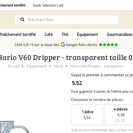
îchement torréfié
!
Guide Sélection Café
fraîchement torréfié
Café
Thé
Équipement
Gourmandises
Côté
4,9
/
5
sur la base des
Google Avis clients
Hario V60 Dripper - transparent taille 0
Accueil
Équipement
Hario
Hario V60 Dripper - transparen...
Soyez le premier à commenter ce pr
5.52
Vous gagnerez 5 points de fidélité pour ce
Choisissez le nombre de pièces :
4 pièces
1 pièce
5,28
5,52
21,12
Tous les prix mentionnés dans ce bloc incl