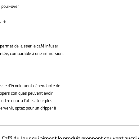
n pour-over
ille
permet de laisser le café infuser
corsée, comparable à une immersion.
vitesse d'écoulement dépendante de
ippers coniques peuvent avoir
offre donc à l'utilisateur plus
tervenir, optez pour un dripper à
 Café du Jour qui aiment le produit prennent souvent aussi 