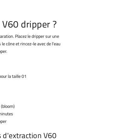
 V60 dripper ?
ration. Placez le dripper sur une
le cône et rincez-le avec de l'eau
pper.
r la taille 01
 (bloom)
 minutes
pper
 d'extraction V60