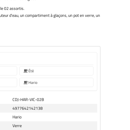
lle 02 assortis.
uteur d'eau, un compartiment à glaçons, un pot en verre, un
Été
Hario
CDJ-HAR-VIC-02B
4977642142138
Hario
Verre