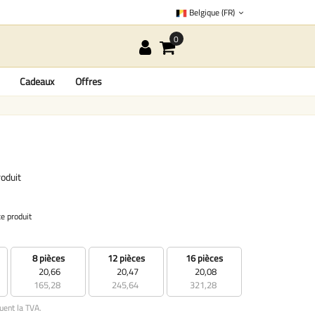
Belgique (FR)
Cadeaux
Offres
oduit
ce produit
8 pièces
12 pièces
16 pièces
20,66
20,47
20,08
165,28
245,64
321,28
uent la TVA.