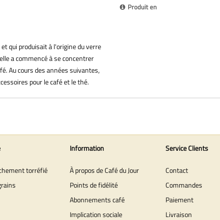
Produit en
t qui produisait à l'origine du verre
, elle a commencé à se concentrer
afé. Au cours des années suivantes,
essoires pour le café et le thé.
e
Information
Service Clients
îchement torréfié
À propos de Café du Jour
Contact
grains
Points de fidélité
Commandes
Abonnements café
Paiement
Implication sociale
Livraison