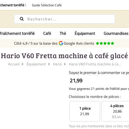
îchement torréfié
!
Guide Sélection Café
fraîchement torréfié
Café
Thé
Équipement
Gourmandises
Côté
4,9
/
5
sur la base des
Google Avis clients
Hario V60 Fretta machine à café glacé
Accueil
Équipement
Hario
Hario V60 Fretta machine à ca...
Soyez le premier à commenter ce pr
21,99
Vous gagnerez 21 points de fidélité pour 
Choisissez le nombre de pièces :
4 pièces
1 pièce
20,86
21,99
83,44
Tous les prix mentionnés dans ce bloc incl