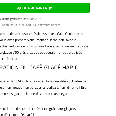
AJOUTER AU PANIER
vraison gratuite
à partir de 75 €
· Adoré par plus de 120 000 amateurs de café
herche de la boisson rafraîchissante idéale. Quoi de plus
e vous avez préparé vous-même à la maison. Avec la
 exactement ce que vous pouvez faire avec la même méthode
re glacée V60 très pratique peut également être utilisée
n café chaud.
ATION DU CAFÉ GLACÉ HARIO
etière Hario V60. Ajoutez ensuite la quantité souhaitée de
 en un mouvement circulaire. Veillez à humidifier le filtre
Lorsque les glaçons fondent, vous pouvez déguster un
efroidit rapidement le café chaud grâce aux glaçons qui
n délicieux café glacé !