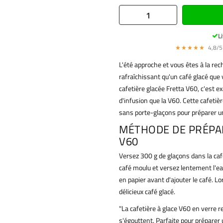
Li
★★★★★
4,8/5 
L'été approche et vous êtes à la rec
rafraîchissant qu'un café glacé qu
cafetière glacée Fretta V60, c'est
d'infusion que la V60. Cette cafetiè
sans porte-glaçons pour préparer u
MÉTHODE DE PRÉPAR
V60
Versez 300 g de glaçons dans la caf
café moulu et versez lentement l'eau
en papier avant d'ajouter le café. 
délicieux café glacé.
"La cafetière à glace V60 en verre r
s'égouttent. Parfaite pour préparer u