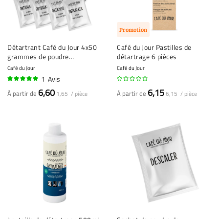
Promotion
Détartrant Café du Jour 4x50
Café du Jour Pastilles de
grammes de poudre
détartrage 6 pièces
détartrante
Café du Jour
Café du Jour
1
Avis
100%
6,60
6,15
À partir de
À partir de
1,65 / pièce
6,15 / pièce