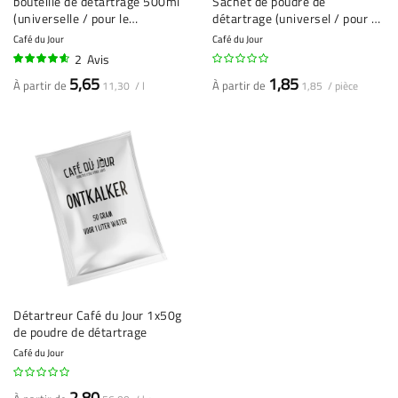
bouteille de détartrage 500ml
Sachet de poudre de
(universelle / pour le
détartrage (universel / pour 1
détartrage 4x)
détartrage)
Café du Jour
Café du Jour
2
Avis
90%
5,65
1,85
À partir de
À partir de
11,30 / l
1,85 / pièce
Détartreur Café du Jour 1x50g
de poudre de détartrage
Café du Jour
2,80