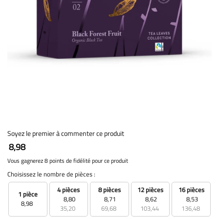
Soyez le premier à commenter ce produit
8,98
Vous gagnerez 8 points de fidélité pour ce produit
Choisissez le nombre de pièces :
4 pièces
8 pièces
12 pièces
16 pièces
1 pièce
8,80
8,71
8,62
8,53
8,98
35,20
69,68
103,44
136,48